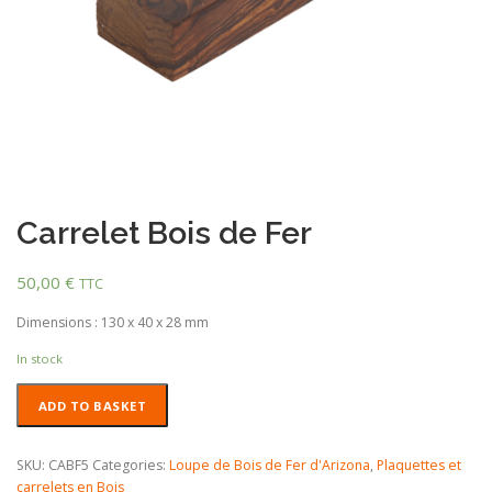
Carrelet Bois de Fer
50,00
€
TTC
Dimensions : 130 x 40 x 28 mm
In stock
Carrelet
ADD TO BASKET
Bois
de
Fer
SKU:
CABF5
Categories:
Loupe de Bois de Fer d'Arizona
,
Plaquettes et
quantity
carrelets en Bois