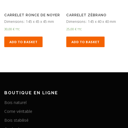
CARRELET RONCE DE NOYER
CARRELET ZÈBRANO
Dimensions : 145 x 45 x 45 mm
Dimensions : 145 x 40 x 40 mm
30,00
€
25,00
€
TTC
TTC
ADD TO BASKET
ADD TO BASKET
BOUTIQUE EN LIGNE
Bois naturel
Corne véritable
Bois stabilisé