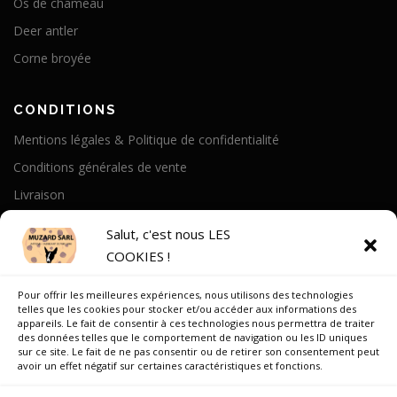
Os de chameau
Deer antler
Corne broyée
CONDITIONS
Mentions légales & Politique de confidentialité
Conditions générales de vente
Livraison
Politique de cookies
Salut, c'est nous LES
COOKIES !
A PROPOS
Pour offrir les meilleures expériences, nous utilisons des technologies
Notre Histoire
telles que les cookies pour stocker et/ou accéder aux informations des
appareils. Le fait de consentir à ces technologies nous permettra de traiter
On parle de nous
des données telles que le comportement de navigation ou les ID uniques
sur ce site. Le fait de ne pas consentir ou de retirer son consentement peut
Recrutement
avoir un effet négatif sur certaines caractéristiques et fonctions.