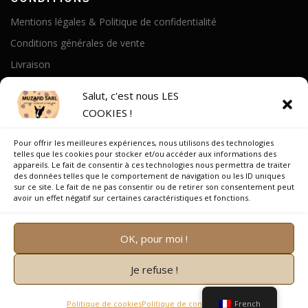
Mentions légales & Politique de confidentialité
Conditions générales de vente
Livraison
Politique de cookies
Salut, c'est nous LES
COOKIES !
A PROPOS
Pour offrir les meilleures expériences, nous utilisons des technologies
Notre Histoire
telles que les cookies pour stocker et/ou accéder aux informations des
appareils. Le fait de consentir à ces technologies nous permettra de traiter
On parle de nous
des données telles que le comportement de navigation ou les ID uniques
sur ce site. Le fait de ne pas consentir ou de retirer son consentement peut
Recrutement
avoir un effet négatif sur certaines caractéristiques et fonctions.
OK, pour moi !
Je refuse !
Copyright © 2026 Muzard SARL
–
OnePress
thème par
FameThemes. Traduit par Wp Trads.
Politique de cookies
Politique de confidentialité
French