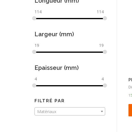
Longueur (mm)
114
114
Largeur (mm)
19
19
Epaisseur (mm)
4
4
P
Di
1
FILTRÉ PAR
Matériaux