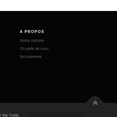
A PROPOS
Notre Histoire
On parle de nous
Recrutement
r Wp Trads.