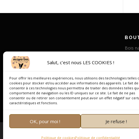
BOUT
Bois na
Corne v
Salut, c'est nous LES COOKIES !
Bois st
Os de
Pour offrir les meilleures expériences, nous utilisons des technologies telles 
cookies pour stocker et/ou accéder aux informations des appareils. Le fait de
Bois de
consentir à ces technologies nous permettra de traiter des données telles qu
comportement de navigation ou les ID uniques sur ce site. Le fait de ne pas
Corne 
consentir ou de retirer son consentement peut avoir un effet négatif sur cert
caractéristiques et fonctions.
OK, pour moi !
Je refuse !
Copyright
Politique de cookies
Politique de confidentialité