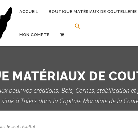
ACCUEIL
BOUTIQUE MATÉRIAUX DE COUTELLERIE
Search Button
Search for:
MON COMPTE
E MATÉRIAUX DE COU
aux pour vos créations. Bois, Cornes, stabilisation et
r situé à Thiers dans la Capitale Mondiale de la Coutel
ici le seul résultat