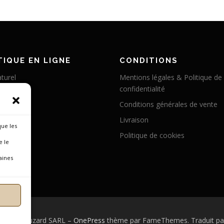
IQUE EN LIGNE
CONDITIONS
turel
Mentions légales & Politique de
confidentialité
éritable
Conditions générales de vente
abilisé
Livraison
 chameau
que les
Politique de cookies
 cerf
e le
broyée
aines
 © 2026 Muzard SARL
–
OnePress
thème par FameThemes. Traduit pa