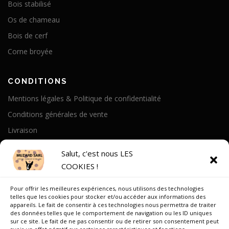
Bois stabilisé
Os de chameau
Bois de cerf
Corne broyée
CONDITIONS
Mentions légales & Politique de confidentialité
Conditions générales de vente
Livraison
Politique de cookies
Salut, c'est nous LES
COOKIES !
A PROPOS
Pour offrir les meilleures expériences, nous utilisons des technologies
Notre Histoire
telles que les cookies pour stocker et/ou accéder aux informations des
appareils. Le fait de consentir à ces technologies nous permettra de traiter
On parle de nous
des données telles que le comportement de navigation ou les ID uniques
sur ce site. Le fait de ne pas consentir ou de retirer son consentement peut
Recrutement