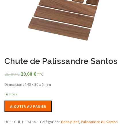
Chute de Palissandre Santos
25,00
€
20,00
€
TTC
Dimension : 140 x 30 x 5 mm
En stock
quantité
AJOUTER AU PANIER
de
Chute
de
UGS :
CHUTEPALSA-1
Catégories :
Bons plans
,
Palissandre du Santos
Palissandre