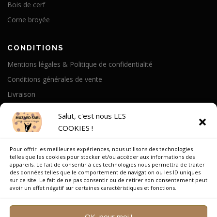
Bois de cerf
Corne broyée
CONDITIONS
Mentions légales & Politique de confidentialité
Conditions générales de vente
Livraison
Politique de cookies
Salut, c'est nous LES
COOKIES !
A PROPOS
Pour offrir les meilleures expériences, nous utilisons des technologies
Notre Histoire
telles que les cookies pour stocker et/ou accéder aux informations des
appareils. Le fait de consentir à ces technologies nous permettra de traiter
On parle de nous
des données telles que le comportement de navigation ou les ID uniques
sur ce site. Le fait de ne pas consentir ou de retirer son consentement peut
Recrutement
avoir un effet négatif sur certaines caractéristiques et fonctions.
OK, pour moi !