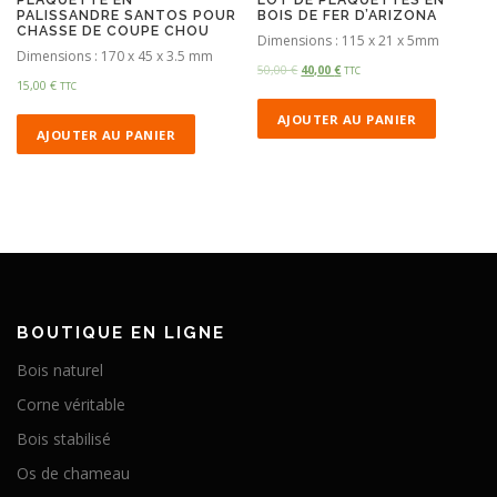
PALISSANDRE SANTOS POUR
BOIS DE FER D’ARIZONA
CHASSE DE COUPE CHOU
Dimensions : 115 x 21 x 5mm
Dimensions : 170 x 45 x 3.5 mm
50,00
€
40,00
€
TTC
15,00
€
TTC
AJOUTER AU PANIER
AJOUTER AU PANIER
BOUTIQUE EN LIGNE
Bois naturel
Corne véritable
Bois stabilisé
Os de chameau