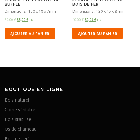
BUFFLE
BOIS DE FER
Dimensions : 150 x 18 x 7mm
Dimensions : 130 x 45 x 8 mm
50,00
€
35,00
€
40,00
€
30,00
€
TTC
TTC
AJOUTER AU PANIER
AJOUTER AU PANIER
BOUTIQUE EN LIGNE
Bois naturel
Corne véritable
Bois stabilisé
Os de chameau
Bois de cerf