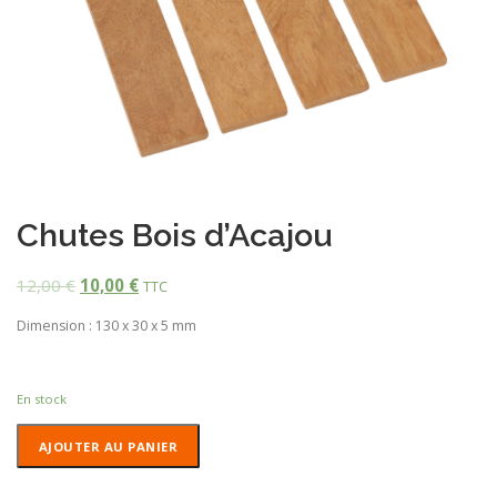
Chutes Bois d’Acajou
12,00
€
10,00
€
TTC
Dimension : 130 x 30 x 5 mm
En stock
quantité
AJOUTER AU PANIER
de
Chutes