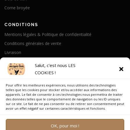
Corne broyée
CONDITIONS
Mentions légales & Politique de confidentialité
Conditions générales de vente
Livraison
Politique de cookies
Salut, c'est nous LES
COOKIES !
A PROPOS
Pour offrir les meilleures expériences, nous utilisons des technologies
Notre Histoire
telles que les cookies pour stocker et/ou accéder aux informations des
appareils. Le fait de consentir à ces technologies nous permettra de traiter
On parle de nous
des données telles que le comportement de navigation ou les ID uniques
sur ce site. Le fait de ne pas consentir ou de retirer son consentement peut
Recrutement
avoir un effet négatif sur certaines caractéristiques et fonctions.
OK, pour moi !