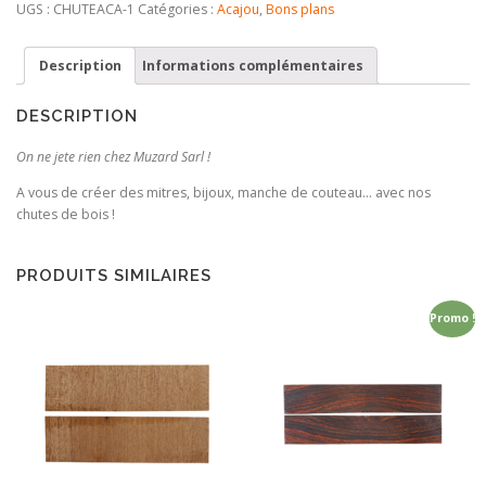
Bois
UGS :
CHUTEACA-1
Catégories :
Acajou
,
Bons plans
d'Acajou
Description
Informations complémentaires
DESCRIPTION
On ne jete rien chez Muzard Sarl !
A vous de créer des mitres, bijoux, manche de couteau… avec nos
chutes de bois !
PRODUITS SIMILAIRES
Promo !