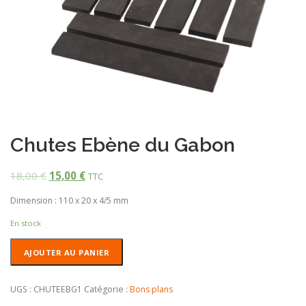
Chutes Ebène du Gabon
18,00
€
15,00
€
TTC
Dimension : 110 x 20 x 4/5 mm
En stock
quantité
AJOUTER AU PANIER
de
Chutes
Ebène
UGS :
CHUTEEBG1
Catégorie :
Bons plans
du