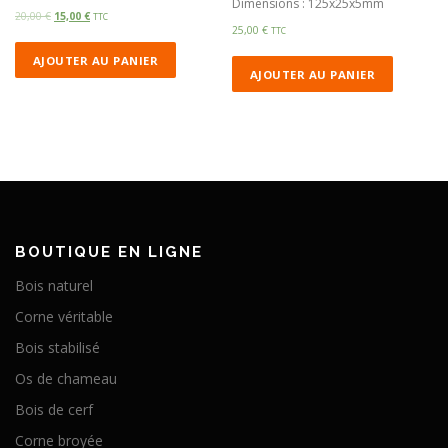
Dimensions : 125x25x5mm
20,00
€
15,00
€
TTC
25,00
€
TTC
AJOUTER AU PANIER
AJOUTER AU PANIER
BOUTIQUE EN LIGNE
Bois naturel
Corne véritable
Bois stabilisé
Os de chameau
Bois de cerf
Corne broyée