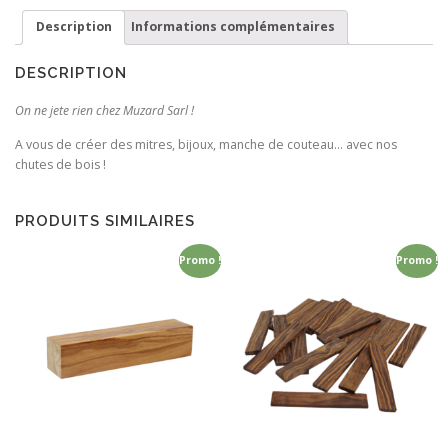
Gabon
Description
Informations complémentaires
DESCRIPTION
On ne jete rien chez Muzard Sarl !
A vous de créer des mitres, bijoux, manche de couteau… avec nos
chutes de bois !
PRODUITS SIMILAIRES
Promo !
Promo !