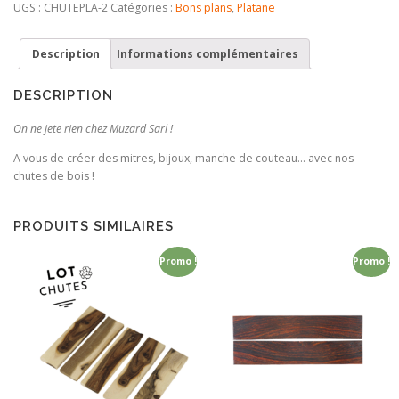
Platane
UGS :
CHUTEPLA-2
Catégories :
Bons plans
,
Platane
Description
Informations complémentaires
DESCRIPTION
On ne jete rien chez Muzard Sarl !
A vous de créer des mitres, bijoux, manche de couteau… avec nos
chutes de bois !
PRODUITS SIMILAIRES
Promo !
Promo !