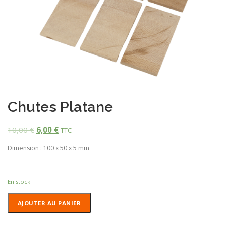
Chutes Platane
10,00
€
6,00
€
TTC
Dimension : 100 x 50 x 5 mm
En stock
quantité
AJOUTER AU PANIER
de
Chutes