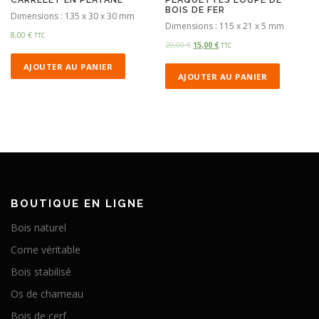
BOIS DE FER
Dimensions : 135 x 30 x 30 mm
Dimensions : 115 x 21 x 5 mm
8,00
€
TTC
20,00
€
15,00
€
TTC
AJOUTER AU PANIER
AJOUTER AU PANIER
BOUTIQUE EN LIGNE
Bois naturel
Corne véritable
Bois stabilisé
Os de chameau
Bois de cerf