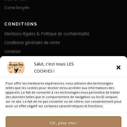
Corne broyée
CONDITIONS
Mentions légales & Politique de confidentialité
Conditions générales de vente
Livraison
Politique de cookies
Salut, c'est nous LES
COOKIES !
A PROPOS
Pour offrir les meilleures expériences, nous utilisons des technologies
Notre Histoire
telles que les cookies pour stocker et/ou accéder aux informations des
appareils. Le fait de consentir à ces technologies nous permettra de traiter
On parle de nous
des données telles que le comportement de navigation ou les ID uniques
sur ce site. Le fait de ne pas consentir ou de retirer son consentement peut
Recrutement
avoir un effet négatif sur certaines caractéristiques et fonctions.
OK, pour moi !