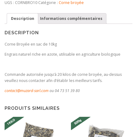
Broyée
UGS :
CORNBRO10
Catégorie :
Corne broyée
-
10kg
Description
Informations complémentaires
DESCRIPTION
Corne Broyée en sac de 10kg
Engrais naturel riche en azote, utilisable en agriculture biologique
Commande autorisée jusqu’à 20 kilos de corne broyée, au-dessus
veuillez nous contacter afin d’établir les meilleurs tarifs.
contact@muzard-sarl.com
ou 04 73 51 39 80
PRODUITS SIMILAIRES