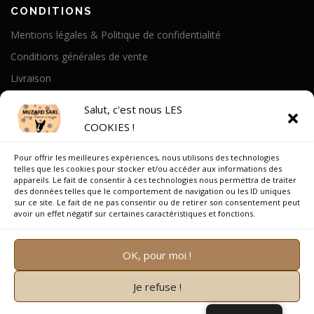
CONDITIONS
Mentions légales & Politique de confidentialité
Conditions générales de vente
Livraison
Politique de cookies
Salut, c'est nous LES
COOKIES !
A PROPOS
Pour offrir les meilleures expériences, nous utilisons des technologies
Notre Histoire
telles que les cookies pour stocker et/ou accéder aux informations des
appareils. Le fait de consentir à ces technologies nous permettra de traiter
On parle de nous
des données telles que le comportement de navigation ou les ID uniques
sur ce site. Le fait de ne pas consentir ou de retirer son consentement peut
Recrutement
avoir un effet négatif sur certaines caractéristiques et fonctions.
OK, pour moi !
Je refuse !
Copyright © 2026 Muzard SARL
–
OnePress
thème par
FameThemes. Traduit par Wp Trads.