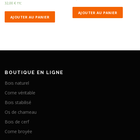
32,00
€
TTC
AJOUTER AU PANIER
AJOUTER AU PANIER
BOUTIQUE EN LIGNE
Bois naturel
Corne véritable
Bois stabilisé
Os de chameau
Bois de cerf
Corne broyée