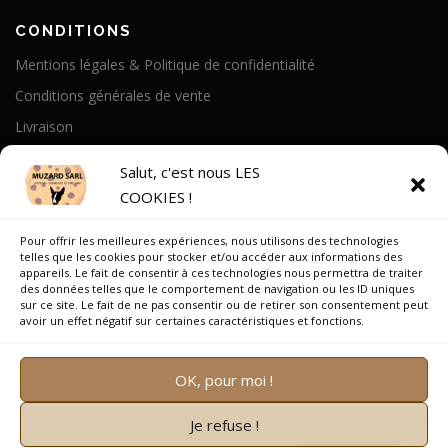
CONDITIONS
Mentions légales & Politique de confidentialité
Conditions générales de vente
Livraison
Politique de cookies
Salut, c'est nous LES
COOKIES !
A PROPOS
Pour offrir les meilleures expériences, nous utilisons des technologies
Notre Histoire
telles que les cookies pour stocker et/ou accéder aux informations des
appareils. Le fait de consentir à ces technologies nous permettra de traiter
On parle de nous
des données telles que le comportement de navigation ou les ID uniques
sur ce site. Le fait de ne pas consentir ou de retirer son consentement peut
Recrutement
avoir un effet négatif sur certaines caractéristiques et fonctions.
OK, pour moi !
Je refuse !
Copyright © 2026 Muzard SARL
–
OnePress
thème par