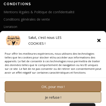
CONDITIONS
Mentions légales & Politique de confidentialité
Conditions générales de vente
Livraison
Politique de cookies
Salut, c'est nous LES
COOKIES !
A PROPOS
Pour offrir les meilleures expériences, nous utilisons des technologies
Notre Histoire
telles que les cookies pour stocker et/ou accéder aux informations des
appareils. Le fait de consentir à ces technologies nous permettra de traiter
On parle de nous
des données telles que le comportement de navigation ou les ID uniques
sur ce site. Le fait de ne pas consentir ou de retirer son consentement peut
Recrutement
avoir un effet négatif sur certaines caractéristiques et fonctions.
OK, pour moi !
Je refuse !
Copyright © 2026 Muzard SARL
–
OnePress
thème par
FameThemes. Traduit par Wp Trads.