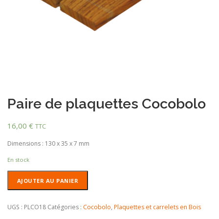
Paire de plaquettes Cocobolo
16,00
€
TTC
Dimensions : 130 x 35 x 7 mm
En stock
quantité
AJOUTER AU PANIER
de
Paire
de
UGS :
PLCO18
Catégories :
Cocobolo
,
Plaquettes et carrelets en Bois
plaquettes