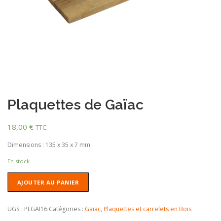
Plaquettes de Gaïac
18,00
€
TTC
Dimensions : 135 x 35 x 7 mm
En stock
quantité
AJOUTER AU PANIER
de
Plaquettes
de
UGS :
PLGAI16
Catégories :
Gaïac
,
Plaquettes et carrelets en Bois
Gaïac