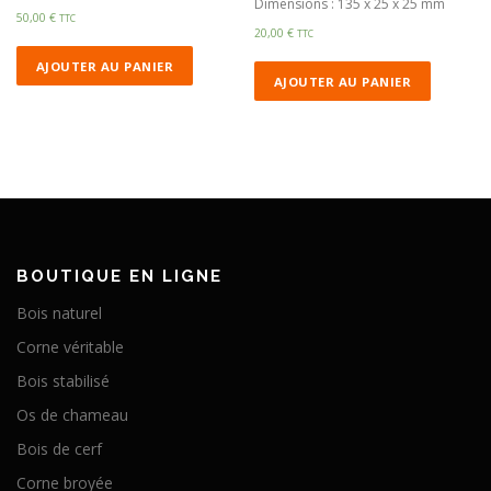
Dimensions : 135 x 25 x 25 mm
50,00
€
TTC
20,00
€
TTC
AJOUTER AU PANIER
AJOUTER AU PANIER
BOUTIQUE EN LIGNE
Bois naturel
Corne véritable
Bois stabilisé
Os de chameau
Bois de cerf
Corne broyée