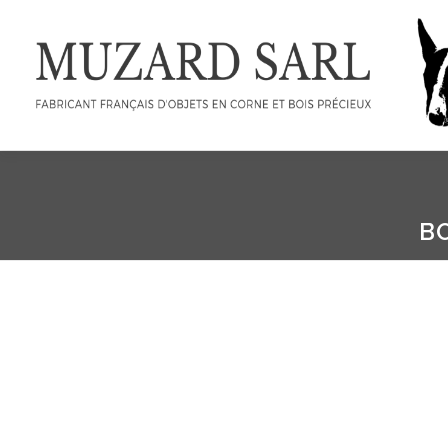
Aller
au
contenu
B