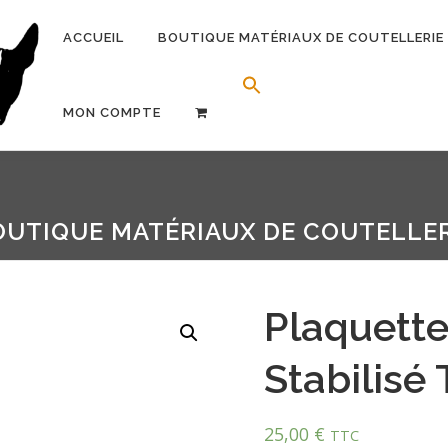
ACCUEIL
BOUTIQUE MATÉRIAUX DE COUTELLERIE
Search Button
Search for:
MON COMPTE
OUTIQUE MATÉRIAUX DE COUTELLER
Plaquette
Stabilisé 
25,00
€
TTC