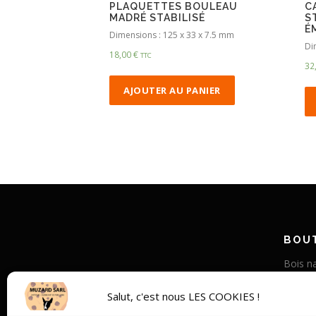
PLAQUETTES BOULEAU
C
MADRÉ STABILISÉ
S
É
Dimensions : 125 x 33 x 7.5 mm
Di
18,00
€
TTC
32
AJOUTER AU PANIER
BOUT
Bois na
Corne v
Salut, c'est nous LES COOKIES !
Bois st