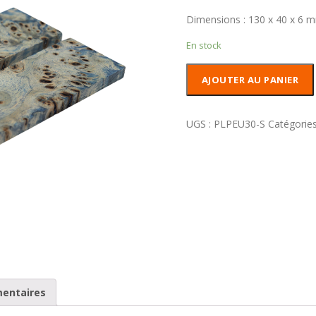
Dimensions : 130 x 40 x 6 
En stock
quantité
AJOUTER AU PANIER
de
Plaquettes
Loupe
UGS :
PLPEU30-S
Catégories
Peuplier
Stabilisé
Teinté
Bleu
mentaires