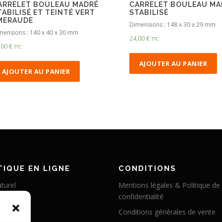
ARRELET BOULEAU MADRÉ
CARRELET BOULEAU MA
TABILISÉ ET TEINTÉ VERT
STABILISÉ
MERAUDE
Dimensions : 148 x 30 x 29 mm
mensions : 140 x 40 x 30 mm
24,00
€
TTC
,00
€
TTC
AJOUTER AU PANIER
AJOUTER AU PANIER
IQUE EN LIGNE
CONDITIONS
turel
Mentions légales & Politique de
confidentialité
éritable
Conditions générales de vente
abilisé