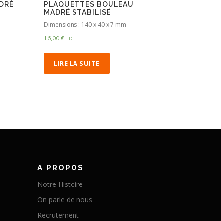
DRÉ
PLAQUETTES BOULEAU
MADRÉ STABILISÉ
Dimensions : 140 x 40 x 7 mm
16,00
€
TTC
LIRE LA SUITE
A PROPOS
Notre Histoire
On parle de nous
Recrutement