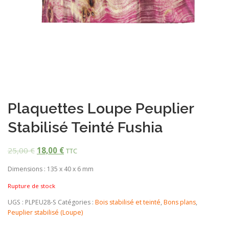
Plaquettes Loupe Peuplier
Stabilisé Teinté Fushia
25,00
€
18,00
€
TTC
Dimensions : 135 x 40 x 6 mm
Rupture de stock
UGS :
PLPEU28-S
Catégories :
Bois stabilisé et teinté
,
Bons plans
,
Peuplier stabilisé (Loupe)