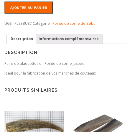
quantité
AJOUTER AU PANIER
de
Plaquettes
pointe
UGS :
PLZEBU37
Catégorie :
Pointe de corne de Zébu
de
Zébu
Description
Informations complémentaires
DESCRIPTION
Paire de plaquettes en Pointe de corne jaspée
Idéal pour la fabrication de vos manches de couteaux
PRODUITS SIMILAIRES