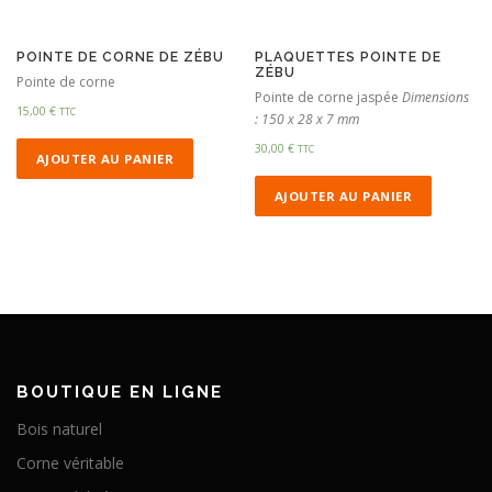
POINTE DE CORNE DE ZÉBU
PLAQUETTES POINTE DE
ZÉBU
Pointe de corne
Pointe de corne jaspée
Dimensions
15,00
€
TTC
: 150 x 28 x 7 mm
30,00
€
TTC
AJOUTER AU PANIER
AJOUTER AU PANIER
BOUTIQUE EN LIGNE
Bois naturel
Corne véritable