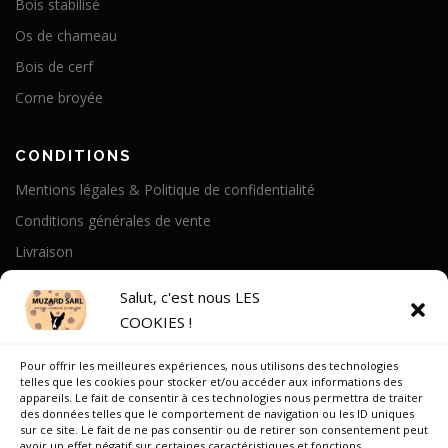
Bois stabilisé
Os de chameau
Bois de cerf
Corne broyée
CONDITIONS
Mentions légales & Politique de confidentialité
Conditions générales de vente
Livraison
Politique de cookies
Salut, c'est nous LES
COOKIES !
A PROPOS
Pour offrir les meilleures expériences, nous utilisons des technologies
Notre Histoire
telles que les cookies pour stocker et/ou accéder aux informations des
appareils. Le fait de consentir à ces technologies nous permettra de traiter
On parle de nous
des données telles que le comportement de navigation ou les ID uniques
sur ce site. Le fait de ne pas consentir ou de retirer son consentement peut
Recrutement
avoir un effet négatif sur certaines caractéristiques et fonctions.