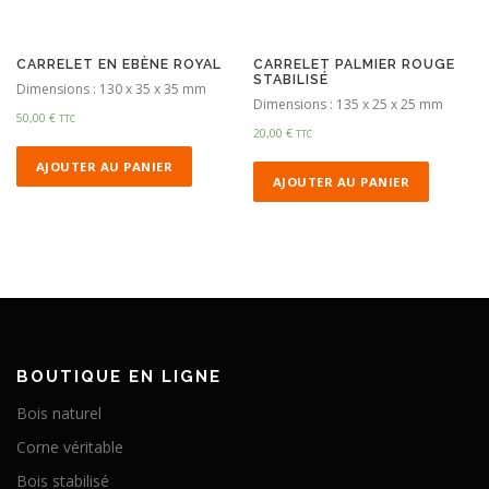
CARRELET EN EBÈNE ROYAL
CARRELET PALMIER ROUGE
STABILISÉ
Dimensions : 130 x 35 x 35 mm
Dimensions : 135 x 25 x 25 mm
50,00
€
TTC
20,00
€
TTC
AJOUTER AU PANIER
AJOUTER AU PANIER
BOUTIQUE EN LIGNE
Bois naturel
Corne véritable
Bois stabilisé