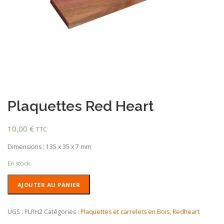
Plaquettes Red Heart
10,00
€
TTC
Dimensions : 135 x 35 x 7 mm
En stock
quantité
AJOUTER AU PANIER
de
Plaquettes
Red
UGS :
PLRH2
Catégories :
Plaquettes et carrelets en Bois
,
Redheart
Heart