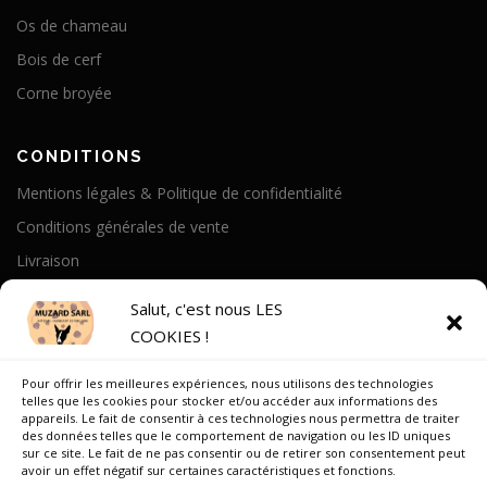
Os de chameau
Bois de cerf
Corne broyée
CONDITIONS
Mentions légales & Politique de confidentialité
Conditions générales de vente
Livraison
Politique de cookies
Salut, c'est nous LES
COOKIES !
A PROPOS
Pour offrir les meilleures expériences, nous utilisons des technologies
Notre Histoire
telles que les cookies pour stocker et/ou accéder aux informations des
appareils. Le fait de consentir à ces technologies nous permettra de traiter
On parle de nous
des données telles que le comportement de navigation ou les ID uniques
sur ce site. Le fait de ne pas consentir ou de retirer son consentement peut
Recrutement
avoir un effet négatif sur certaines caractéristiques et fonctions.