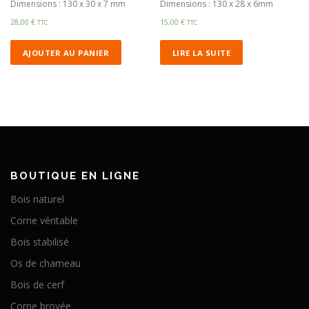
Dimensions : 130 x 30 x 7 mm
Dimensions : 130 x 28 x 6mm
28,00
€
15,00
€
TTC
TTC
AJOUTER AU PANIER
LIRE LA SUITE
BOUTIQUE EN LIGNE
Bois naturel
Corne véritable
Bois stabilisé
Os de chameau
Bois de cerf
Corne broyée