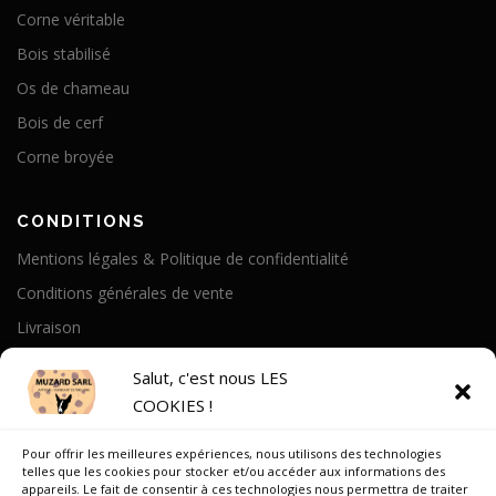
Corne véritable
Bois stabilisé
Os de chameau
Bois de cerf
Corne broyée
CONDITIONS
Mentions légales & Politique de confidentialité
Conditions générales de vente
Livraison
Politique de cookies
Salut, c'est nous LES
COOKIES !
A PROPOS
Pour offrir les meilleures expériences, nous utilisons des technologies
Notre Histoire
telles que les cookies pour stocker et/ou accéder aux informations des
appareils. Le fait de consentir à ces technologies nous permettra de traiter