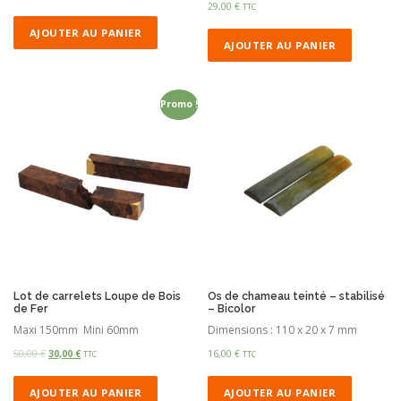
29,00
€
TTC
AJOUTER AU PANIER
AJOUTER AU PANIER
Promo !
Lot de carrelets Loupe de Bois
Os de chameau teinté – stabilisé
de Fer
– Bicolor
Maxi 150mm Mini 60mm
Dimensions : 110 x 20 x 7 mm
50,00
€
30,00
€
16,00
€
TTC
TTC
AJOUTER AU PANIER
AJOUTER AU PANIER