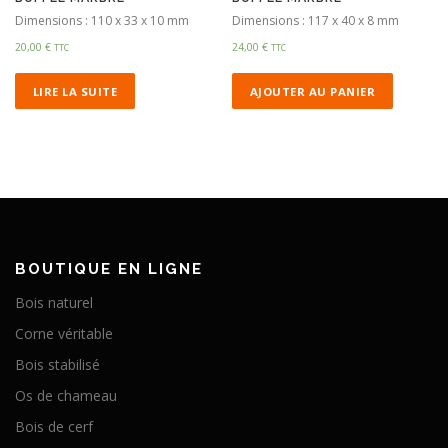
Dimensions : 110 x 33 x 10 mm
Dimensions : 117 x 40 x 8 mm
20,00
€
24,00
€
TTC
TTC
LIRE LA SUITE
AJOUTER AU PANIER
BOUTIQUE EN LIGNE
Bois naturel
Corne véritable
Bois stabilisé
Os de chameau
Bois de cerf