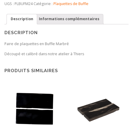
de
UGS :
PLBUFM24
Catégorie :
Plaquettes de Buffle
plaquettes
de
Description
Informations complémentaires
Buffle
marbré
DESCRIPTION
Paire de plaquettes en Buffle Marbré
Découpé et calibré dans notre atelier à Thiers
PRODUITS SIMILAIRES