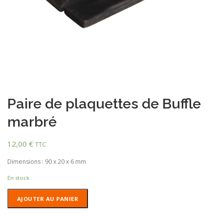
Paire de plaquettes de Buffle
marbré
12,00
€
TTC
Dimensions : 90 x 20 x 6 mm
En stock
quantité
AJOUTER AU PANIER
de
Paire