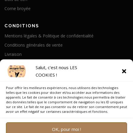
Corne broyée
CONDITIONS
Mentions légales & Politique de confidentialité
Conditions générales de vente
Livraison
Politique de cookies
Salut, c'est nous LES
COOKIES !
A PROPOS
Pour offrir les meilleures expériences, nous utilisons des technologies
Notre Histoire
telles que les cookies pour stocker et/ou accéder aux informations des
appareils. Le fait de consentir à ces technologies nous permettra de traiter
On parle de nous
des données telles que le comportement de navigation ou les ID uniques
sur ce site. Le fait de ne pas consentir ou de retirer son consentement peut
Recrutement
avoir un effet négatif sur certaines caractéristiques et fonctions.
OK, pour moi !