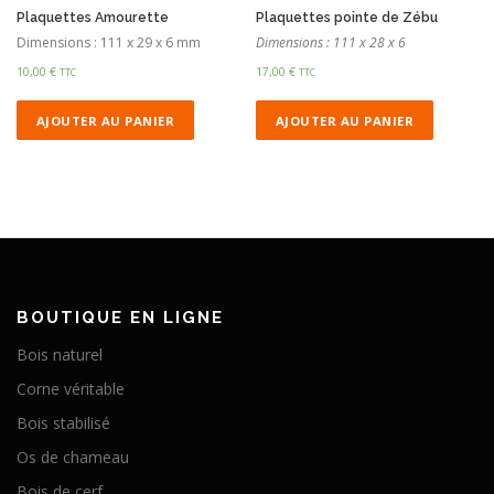
Plaquettes Amourette
Plaquettes pointe de Zébu
Dimensions : 111 x 29 x 6 mm
Dimensions : 111 x 28 x 6
10,00
€
17,00
€
TTC
TTC
AJOUTER AU PANIER
AJOUTER AU PANIER
BOUTIQUE EN LIGNE
Bois naturel
Corne véritable
Bois stabilisé
Os de chameau
Bois de cerf