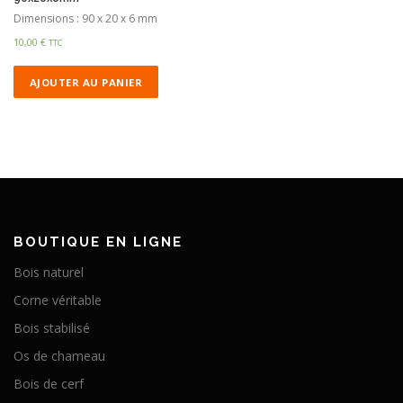
Dimensions : 90 x 20 x 6 mm
10,00
€
TTC
AJOUTER AU PANIER
BOUTIQUE EN LIGNE
Bois naturel
Corne véritable
Bois stabilisé
Os de chameau
Bois de cerf