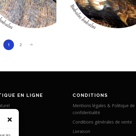
2
1
IQUE EN LIGNE
CONDITIONS
turel
Mentions légales & Politique de
confidentialité
éritable
Conditions générales de vente
abilisé
Livraison
 chameau
que les