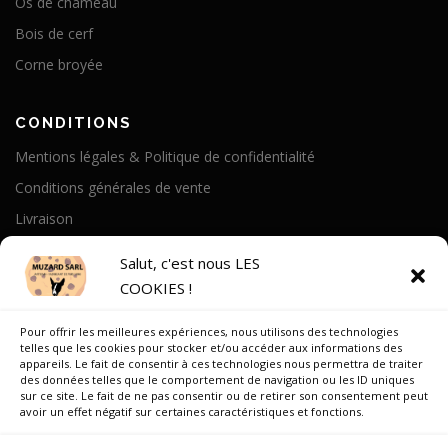
Os de chameau
Bois de cerf
Corne broyée
CONDITIONS
Mentions légales & Politique de confidentialité
Conditions générales de vente
Livraison
Politique de cookies
Salut, c'est nous LES
COOKIES !
A PROPOS
Pour offrir les meilleures expériences, nous utilisons des technologies
Notre Histoire
telles que les cookies pour stocker et/ou accéder aux informations des
appareils. Le fait de consentir à ces technologies nous permettra de traiter
On parle de nous
des données telles que le comportement de navigation ou les ID uniques
sur ce site. Le fait de ne pas consentir ou de retirer son consentement peut
Recrutement
avoir un effet négatif sur certaines caractéristiques et fonctions.