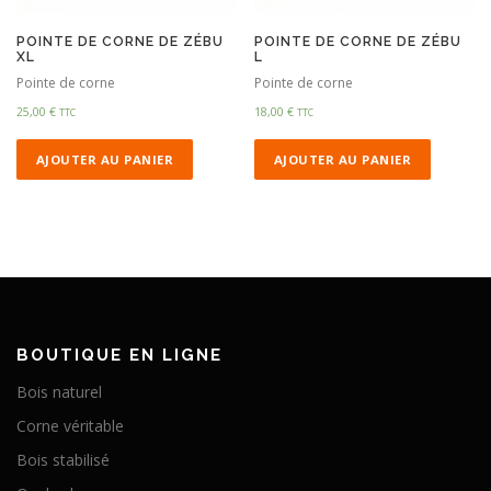
POINTE DE CORNE DE ZÉBU
POINTE DE CORNE DE ZÉBU
XL
L
Pointe de corne
Pointe de corne
25,00
€
18,00
€
TTC
TTC
AJOUTER AU PANIER
AJOUTER AU PANIER
BOUTIQUE EN LIGNE
Bois naturel
Corne véritable
Bois stabilisé