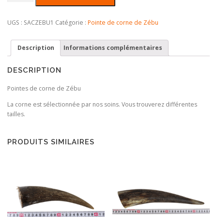
de
1
kg
UGS :
SACZEBU1
Catégorie :
Pointe de corne de Zébu
Pointes
de
Description
Informations complémentaires
corne
zébu
DESCRIPTION
Pointes de corne de Zébu
La corne est sélectionnée par nos soins. Vous trouverez différentes
tailles.
PRODUITS SIMILAIRES