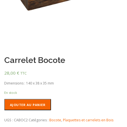
Carrelet Bocote
28,00
€
TTC
Dimensions : 140 x 38 x 35 mm
En stock
quantité
AJOUTER AU PANIER
de
Carrelet
Bocote
UGS :
CABOC2
Catégories :
Bocote
,
Plaquettes et carrelets en Bois