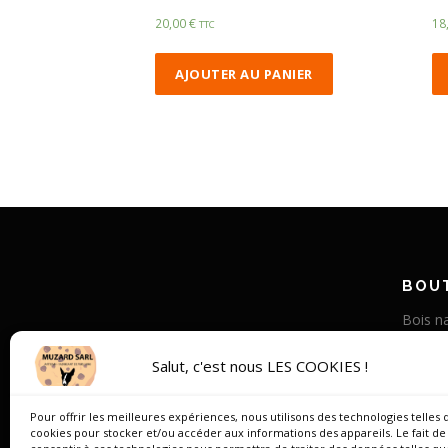
20,00
€
18
TTC
AJOUTER AU PANIER
BOUT
Bois na
Corne v
Salut, c'est nous LES COOKIES !
Bois st
Os de
Pour offrir les meilleures expériences, nous utilisons des technologies telles 
cookies pour stocker et/ou accéder aux informations des appareils. Le fait de
Bois de