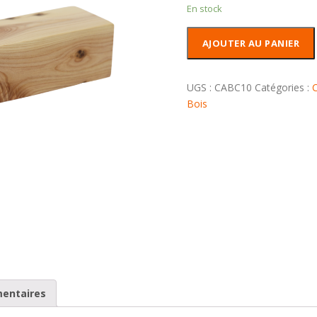
En stock
quantité
AJOUTER AU PANIER
de
Carrelet
Bois
UGS :
CABC10
Catégories :
C
de
Bois
Cade
mentaires