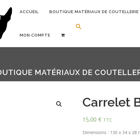
ACCUEIL
BOUTIQUE MATÉRIAUX DE COUTELLERIE
Search Button
Search for:
MON COMPTE
OUTIQUE MATÉRIAUX DE COUTELLER
Carrelet 
15,00
€
TTC
Dimensions : 130 x 34 x 28