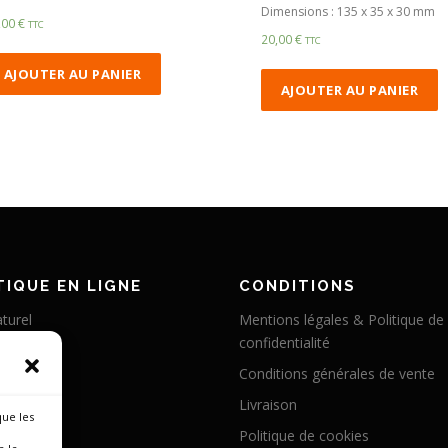
Dimensions : 135 x 35 x 30 mm
,00
€
TTC
20,00
€
TTC
AJOUTER AU PANIER
AJOUTER AU PANIER
IQUE EN LIGNE
CONDITIONS
turel
Mentions légales & Politique de
confidentialité
éritable
Conditions générales de vente
abilisé
Livraison
 chameau
que les
Politique de cookies
 cerf