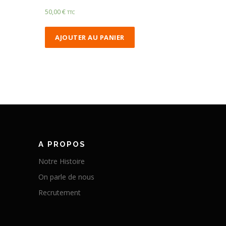
50,00
€
TTC
AJOUTER AU PANIER
A PROPOS
Notre Histoire
On parle de nous
Recrutement