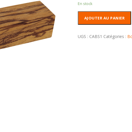
En stock
quantité
AJOUTER AU PANIER
de
Carrelet
Bois
UGS :
CABS1
Catégories :
Bo
de
Serpent