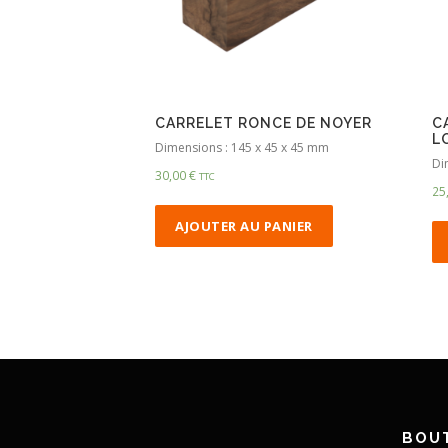
CARRELET RONCE DE NOYER
C
L
Dimensions : 145 x 45 x 45 mm
Di
30,00
€
TTC
25
AJOUTER AU PANIER
BOUT