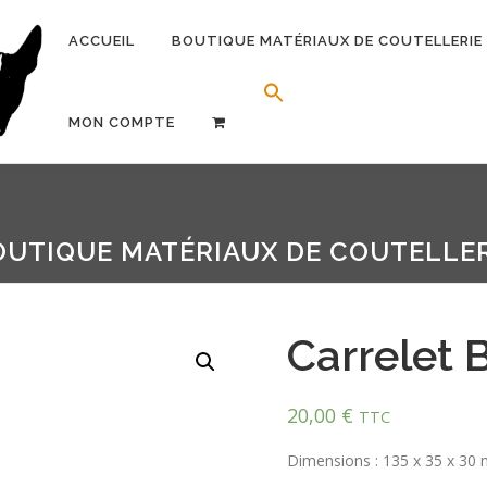
ACCUEIL
BOUTIQUE MATÉRIAUX DE COUTELLERIE
Search Button
Search for:
MON COMPTE
OUTIQUE MATÉRIAUX DE COUTELLER
Carrelet 
20,00
€
TTC
Dimensions : 135 x 35 x 30