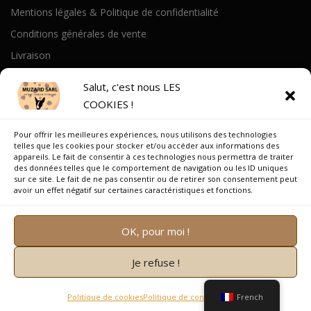
Mentions légales & Politique de confidentialité
Conditions générales de vente
Livraison
Politique de cookies
Salut, c'est nous LES
COOKIES !
A PROPOS
Pour offrir les meilleures expériences, nous utilisons des technologies
Notre Histoire
telles que les cookies pour stocker et/ou accéder aux informations des
appareils. Le fait de consentir à ces technologies nous permettra de traiter
On parle de nous
des données telles que le comportement de navigation ou les ID uniques
sur ce site. Le fait de ne pas consentir ou de retirer son consentement peut
Recrutement
avoir un effet négatif sur certaines caractéristiques et fonctions.
OK, pour moi !
Je refuse !
Copyright © 2026 Muzard SARL
–
OnePress
thème par
FameThemes. Traduit par Wp Trads.
Politique de cookies
Politique de confidentialité
French