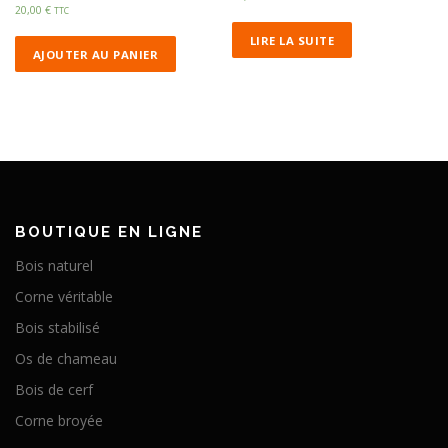
20,00
€
TTC
LIRE LA SUITE
AJOUTER AU PANIER
BOUTIQUE EN LIGNE
Bois naturel
Corne véritable
Bois stabilisé
Os de chameau
Bois de cerf
Corne broyée