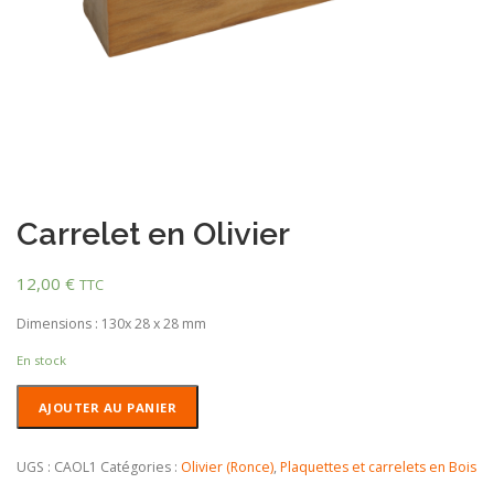
Carrelet en Olivier
12,00
€
TTC
Dimensions : 130x 28 x 28 mm
En stock
quantité
AJOUTER AU PANIER
de
Carrelet
en
UGS :
CAOL1
Catégories :
Olivier (Ronce)
,
Plaquettes et carrelets en Bois
Olivier