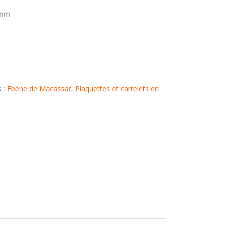
 mm
s :
Ebène de Macassar
,
Plaquettes et carrelets en