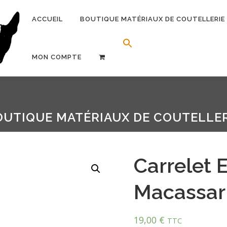
ACCUEIL
BOUTIQUE MATÉRIAUX DE COUTELLERIE
Search Button
Search for:
MON COMPTE
OUTIQUE MATÉRIAUX DE COUTELLER
Carrelet 
Macassar
19,00
€
TTC