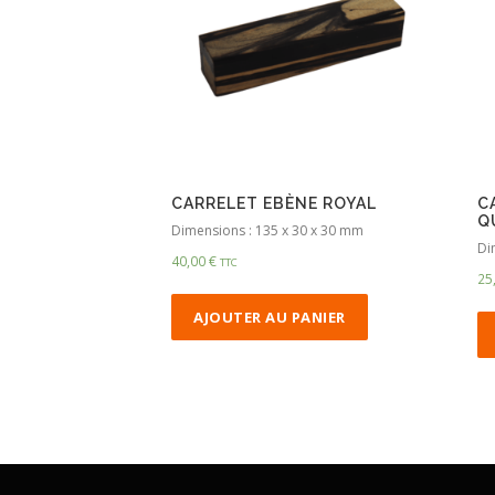
CARRELET EBÈNE ROYAL
C
Q
Dimensions : 135 x 30 x 30 mm
Di
40,00
€
TTC
25
AJOUTER AU PANIER