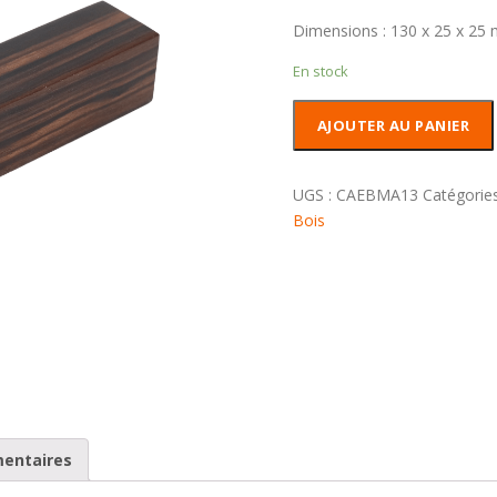
Dimensions : 130 x 25 x 25
En stock
quantité
AJOUTER AU PANIER
de
Carrelet
Ebène
UGS :
CAEBMA13
Catégorie
de
Bois
Macassar
mentaires