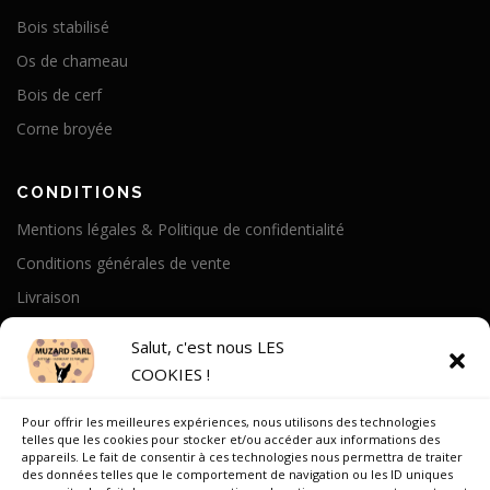
Bois stabilisé
Os de chameau
Bois de cerf
Corne broyée
CONDITIONS
Mentions légales & Politique de confidentialité
Conditions générales de vente
Livraison
Politique de cookies
Salut, c'est nous LES
COOKIES !
A PROPOS
Pour offrir les meilleures expériences, nous utilisons des technologies
Notre Histoire
telles que les cookies pour stocker et/ou accéder aux informations des
appareils. Le fait de consentir à ces technologies nous permettra de traiter
On parle de nous
des données telles que le comportement de navigation ou les ID uniques