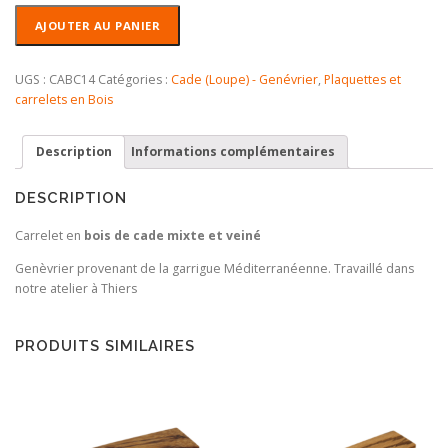
quantité
AJOUTER AU PANIER
de
Carrelet
en
UGS :
CABC14
Catégories :
Cade (Loupe) - Genévrier
,
Plaquettes et
Bois
carrelets en Bois
de
Cade
Description
Informations complémentaires
DESCRIPTION
Carrelet en
bois de cade mixte et veiné
Genèvrier provenant de la garrigue Méditerranéenne. Travaillé dans
notre atelier à Thiers
PRODUITS SIMILAIRES