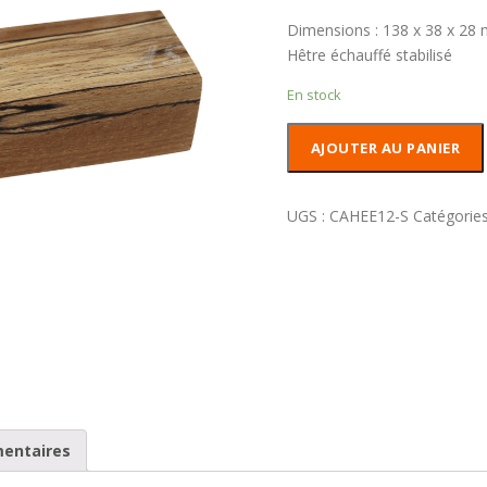
Dimensions : 138 x 38 x 28
Hêtre échauffé stabilisé
En stock
quantité
AJOUTER AU PANIER
de
Carrelet
Hêtre
UGS :
CAHEE12-S
Catégories
échauffé
Stabilisé
mentaires