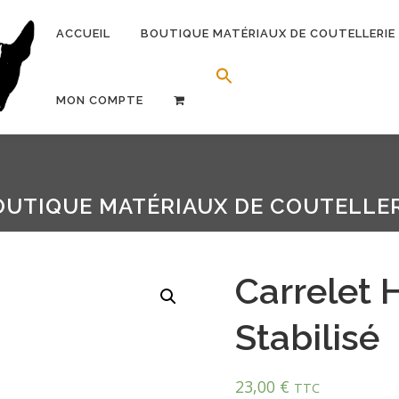
ACCUEIL
BOUTIQUE MATÉRIAUX DE COUTELLERIE
Search Button
Search for:
MON COMPTE
OUTIQUE MATÉRIAUX DE COUTELLER
Carrelet 
Stabilisé
23,00
€
TTC