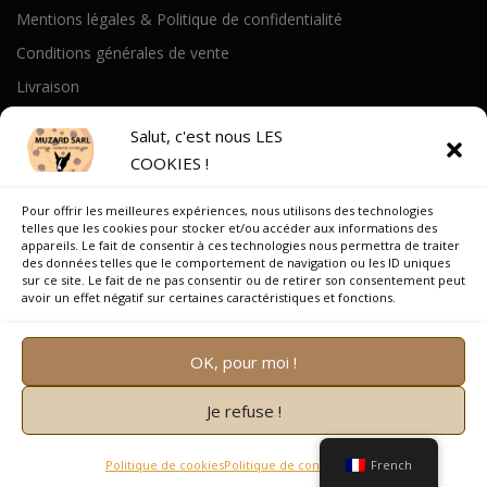
Mentions légales & Politique de confidentialité
Conditions générales de vente
Livraison
Politique de cookies
Salut, c'est nous LES
COOKIES !
A PROPOS
Pour offrir les meilleures expériences, nous utilisons des technologies
Notre Histoire
telles que les cookies pour stocker et/ou accéder aux informations des
appareils. Le fait de consentir à ces technologies nous permettra de traiter
On parle de nous
des données telles que le comportement de navigation ou les ID uniques
sur ce site. Le fait de ne pas consentir ou de retirer son consentement peut
Recrutement
avoir un effet négatif sur certaines caractéristiques et fonctions.
OK, pour moi !
Je refuse !
Copyright © 2026 Muzard SARL
–
OnePress
thème par
FameThemes. Traduit par Wp Trads.
Politique de cookies
Politique de confidentialité
French