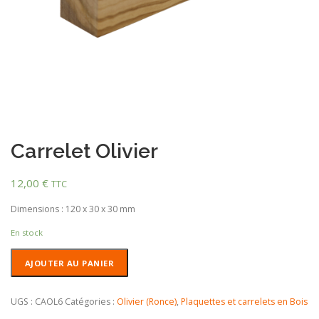
Carrelet Olivier
12,00
€
TTC
Dimensions : 120 x 30 x 30 mm
En stock
quantité
AJOUTER AU PANIER
de
Carrelet
Olivier
UGS :
CAOL6
Catégories :
Olivier (Ronce)
,
Plaquettes et carrelets en Bois