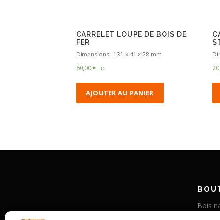
CARRELET LOUPE DE BOIS DE
C
FER
S
Dimensions : 131 x 41 x 28 mm
Di
60,00
€
20
TTC
AJOUTER AU PANIER
BOUT
Bois na