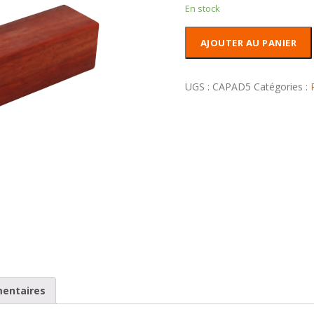
En stock
quantité
AJOUTER AU PANIER
de
Carrelet
Padouk
UGS :
CAPAD5
Catégories :
mentaires