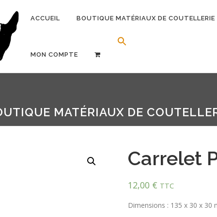
ACCUEIL
BOUTIQUE MATÉRIAUX DE COUTELLERIE
Search Button
Search for:
MON COMPTE
OUTIQUE MATÉRIAUX DE COUTELLER
Carrelet 
12,00
€
TTC
Dimensions : 135 x 30 x 30