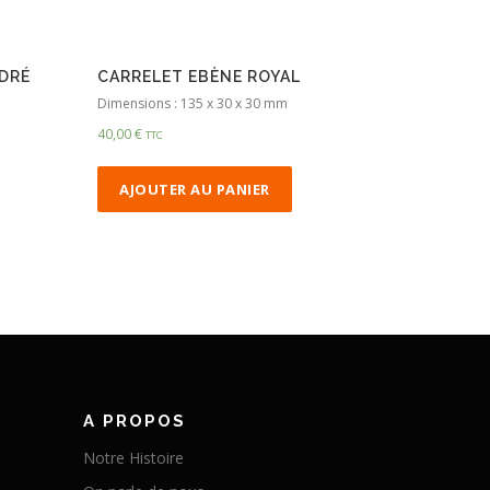
DRÉ
CARRELET EBÈNE ROYAL
Dimensions : 135 x 30 x 30 mm
40,00
€
TTC
AJOUTER AU PANIER
A PROPOS
Notre Histoire