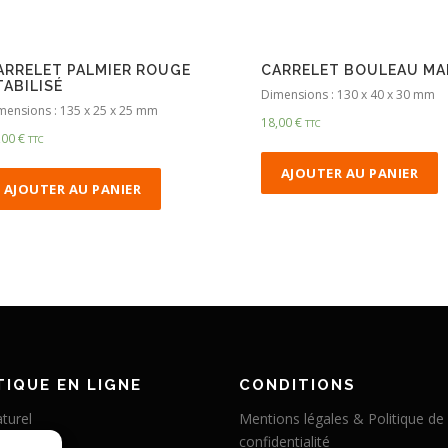
ARRELET PALMIER ROUGE
CARRELET BOULEAU MA
TABILISÉ
Dimensions : 130 x 40 x 30 mm
mensions : 135 x 25 x 25 mm
18,00
€
TTC
,00
€
TTC
AJOUTER AU PANIER
AJOUTER AU PANIER
IQUE EN LIGNE
CONDITIONS
turel
Mentions légales & Politique de
confidentialité