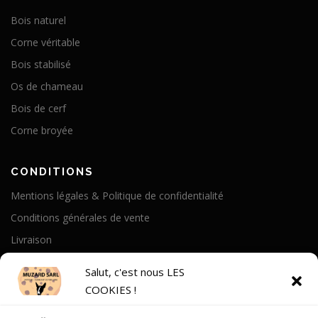
Bois naturel
Corne véritable
Bois stabilisé
Os de chameau
Bois de cerf
Corne broyée
CONDITIONS
Mentions légales & Politique de confidentialité
Conditions générales de vente
Livraison
Politique de cookies
Salut, c'est nous LES
COOKIES !
A PROPOS