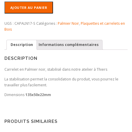
quantité
AJOUTER AU PANIER
de
Carrelet
Palmier
UGS :
CAPALN17-S
Catégories :
Palmier Noir
,
Plaquettes et carrelets en
Noir
Bois
stabilisé
Description
Informations complémentaires
DESCRIPTION
Carrelet en Palmier noir, stabilisé dans notre atelier à Thiers
La stabilisation permet la consolidation du produit, vous pourrez le
travailler plus facilement.
Dimensions
135x50x22mm
PRODUITS SIMILAIRES