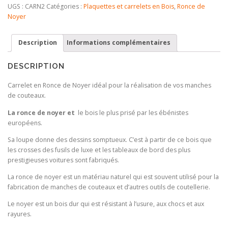
Ronce
UGS :
CARN2
Catégories :
Plaquettes et carrelets en Bois
,
Ronce de
de
Noyer
Noyer
Top
Description
Informations complémentaires
qualité
DESCRIPTION
Carrelet en Ronce de Noyer idéal pour la réalisation de vos manches
de couteaux.
La ronce de noyer et
le bois le plus prisé par les ébénistes
européens.
Sa loupe donne des dessins somptueux. C’est à partir de ce bois que
les crosses des fusils de luxe et les tableaux de bord des plus
prestigieuses voitures sont fabriqués.
La ronce de noyer est un matériau naturel qui est souvent utilisé pour la
fabrication de manches de couteaux et d’autres outils de coutellerie.
Le noyer est un bois dur qui est résistant à l’usure, aux chocs et aux
rayures.