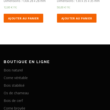
Dimensions : 130x 28 x 28 mm
Dimensions : 130 x 35 x 35 mm
12,00
€
50,00
€
TTC
TTC
AJOUTER AU PANIER
AJOUTER AU PANIER
BOUTIQUE EN LIGNE
Bois naturel
Corne véritable
Bois stabilisé
Os de chameau
Bois de cerf
Corne broyée