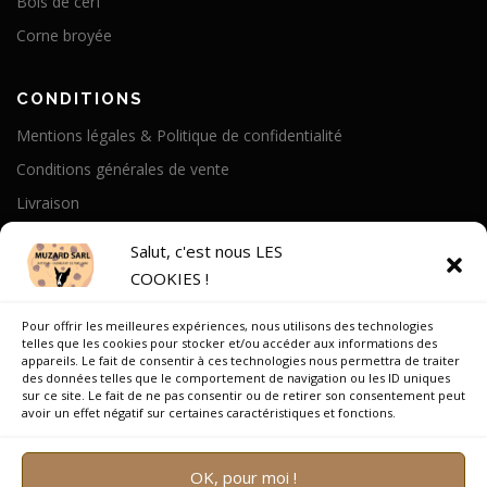
Bois de cerf
Corne broyée
CONDITIONS
Mentions légales & Politique de confidentialité
Conditions générales de vente
Livraison
Politique de cookies
Salut, c'est nous LES
COOKIES !
A PROPOS
Pour offrir les meilleures expériences, nous utilisons des technologies
Notre Histoire
telles que les cookies pour stocker et/ou accéder aux informations des
appareils. Le fait de consentir à ces technologies nous permettra de traiter
On parle de nous
des données telles que le comportement de navigation ou les ID uniques
sur ce site. Le fait de ne pas consentir ou de retirer son consentement peut
Recrutement
avoir un effet négatif sur certaines caractéristiques et fonctions.
OK, pour moi !