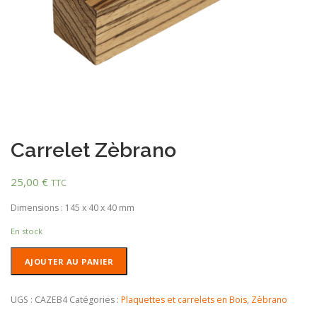
Carrelet Zèbrano
25,00
€
TTC
Dimensions : 145 x 40 x 40 mm
En stock
quantité
AJOUTER AU PANIER
de
Carrelet
Zèbrano
UGS :
CAZEB4
Catégories :
Plaquettes et carrelets en Bois
,
Zèbrano