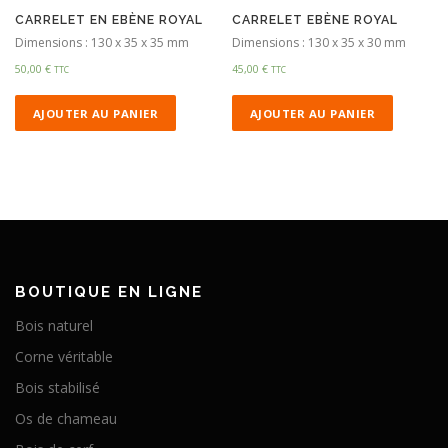
CARRELET EN EBÈNE ROYAL
CARRELET EBÈNE ROYAL
Dimensions : 130 x 35 x 35 mm
Dimensions : 130 x 35 x 30 mm
50,00
€
45,00
€
TTC
TTC
AJOUTER AU PANIER
AJOUTER AU PANIER
BOUTIQUE EN LIGNE
Bois naturel
Corne véritable
Bois stabilisé
Os de chameau