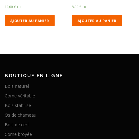
12,00
€
8,00
€
TTC
TTC
AJOUTER AU PANIER
AJOUTER AU PANIER
BOUTIQUE EN LIGNE
Bois naturel
Corne véritable
Bois stabilisé
Os de chameau
Bois de cerf
Corne broyée