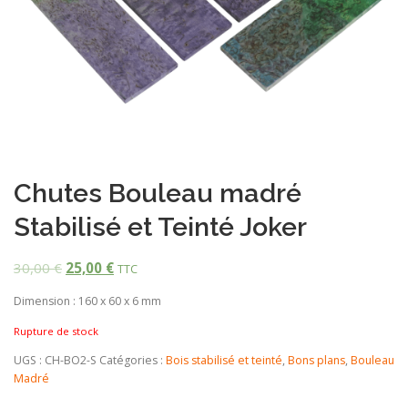
Chutes Bouleau madré
Stabilisé et Teinté Joker
30,00
€
25,00
€
TTC
Dimension : 160 x 60 x 6 mm
Rupture de stock
UGS :
CH-BO2-S
Catégories :
Bois stabilisé et teinté
,
Bons plans
,
Bouleau
Madré