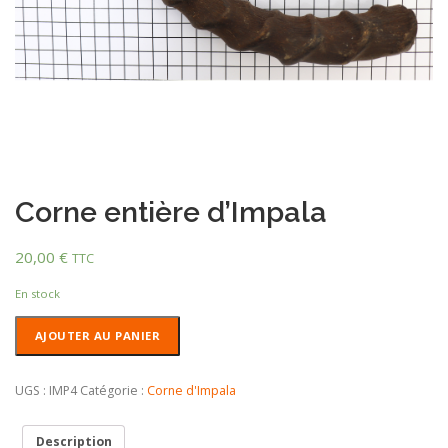
Corne entière d’Impala
20,00
€
TTC
En stock
quantité
AJOUTER AU PANIER
de
Corne
entière
UGS :
IMP4
Catégorie :
Corne d'Impala
d'Impala
Description