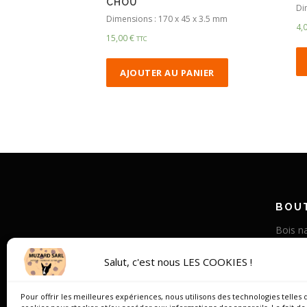
CHOU
Di
Dimensions : 170 x 45 x 3.5 mm
4,
15,00
€
TTC
AJOUTER AU PANIER
BOUT
Bois na
Corne v
Salut, c'est nous LES COOKIES !
Bois st
Os de
Pour offrir les meilleures expériences, nous utilisons des technologies telles 