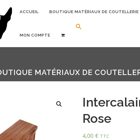
ACCUEIL
BOUTIQUE MATÉRIAUX DE COUTELLERIE
Search Button
Search for:
MON COMPTE
OUTIQUE MATÉRIAUX DE COUTELLER
Intercalai
Rose
4,00
€
TTC