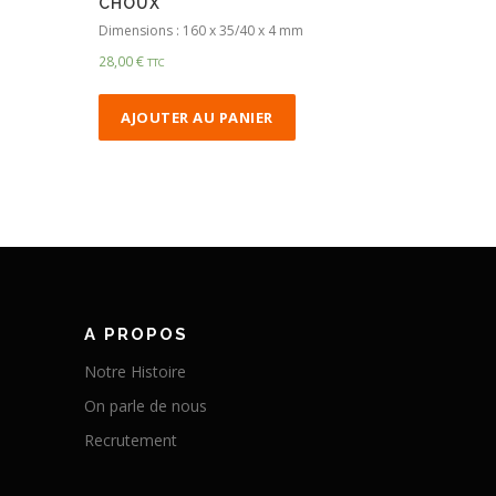
CHOUX
Dimensions : 160 x 35/40 x 4 mm
28,00
€
TTC
AJOUTER AU PANIER
A PROPOS
Notre Histoire
On parle de nous
Recrutement