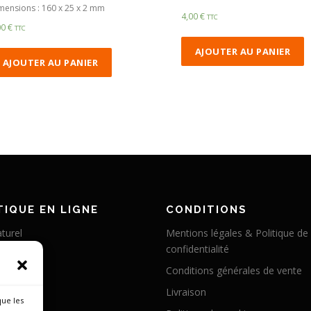
mensions : 160 x 25 x 2 mm
4,00
€
TTC
00
€
TTC
AJOUTER AU PANIER
AJOUTER AU PANIER
IQUE EN LIGNE
CONDITIONS
turel
Mentions légales & Politique de
confidentialité
éritable
Conditions générales de vente
abilisé
Livraison
 chameau
que les