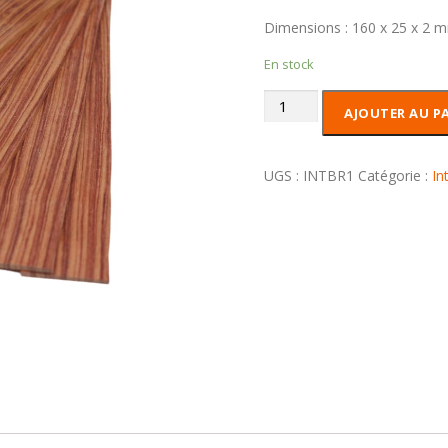
Dimensions : 160 x 25 x 2 
En stock
quantité
AJOUTER AU P
de
Intercalaire
en
UGS :
INTBR1
Catégorie :
In
Bois
de
Rose