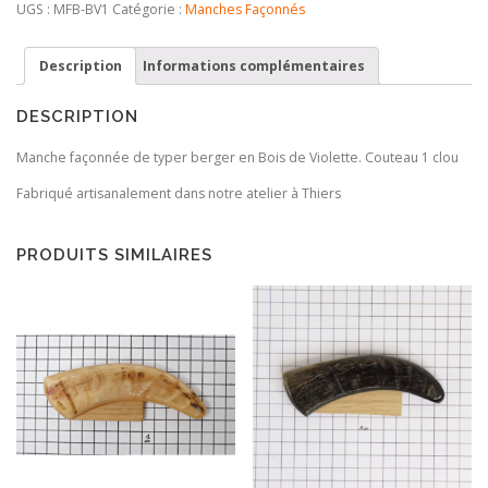
fendu
UGS :
MFB-BV1
Catégorie :
Manches Façonnés
Bois
de
Description
Informations complémentaires
Violette
DESCRIPTION
Manche façonnée de typer berger en Bois de Violette. Couteau 1 clou
Fabriqué artisanalement dans notre atelier à Thiers
PRODUITS SIMILAIRES