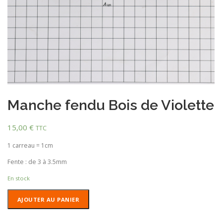
Manche fendu Bois de Violette
15,00
€
TTC
1 carreau = 1cm
Fente : de 3 à 3.5mm
En stock
quantité
AJOUTER AU PANIER
de
Manche