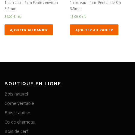
1 carreau = 1cm Fente : environ
1 carreau = 1cm Fente : de 3 à
3.5mm
3.5mm
34,00
€
15,00
€
TTC
TTC
AJOUTER AU PANIER
AJOUTER AU PANIER
BOUTIQUE EN LIGNE
Bois naturel
Corne véritable
Bois stabilisé
Os de chameau
Bois de cerf