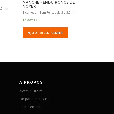
MANCHE FENDU RONCE DE
NOYER
 3.5mm
1 carreau = 1cm Fente : de 3 à 3.5mm
18,00
€
TTC
AJOUTER AU PANIER
A PROPOS
Notre Histoire
On parle de nous
Recrutement