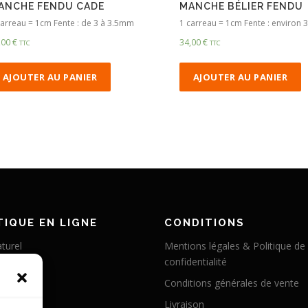
ANCHE FENDU CADE
MANCHE BÉLIER FENDU
carreau = 1cm Fente : de 3 à 3.5mm
1 carreau = 1cm Fente : environ
,00
€
34,00
€
TTC
TTC
AJOUTER AU PANIER
AJOUTER AU PANIER
IQUE EN LIGNE
CONDITIONS
turel
Mentions légales & Politique de
confidentialité
éritable
Conditions générales de vente
abilisé
Livraison