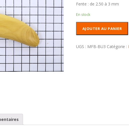
Fente : de 2.50 à 3 mm
En stock
quantité
AJOUTER AU PANIER
de
Manche
fendu
UGS :
MFB-BU3
Catégorie :
Buis
mentaires