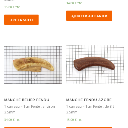
34,00
€
TTC
15,00
€
TTC
AJOUTER AU PANIER
LIRE LA SUITE
MANCHE BÉLIER FENDU
MANCHE FENDU AZOBÉ
1 carreau = 1cm Fente : environ
1 carreau = 1cm Fente : de 3 à
3.5mm
3.5mm
34,00
€
15,00
€
TTC
TTC