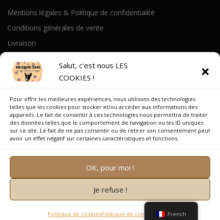
Mentions légales & Politique de confidentialité
Conditions générales de vente
Livraison
Politique de cookies
Salut, c'est nous LES
COOKIES !
A PROPOS
Pour offrir les meilleures expériences, nous utilisons des technologies
Notre Histoire
telles que les cookies pour stocker et/ou accéder aux informations des
appareils. Le fait de consentir à ces technologies nous permettra de traiter
On parle de nous
des données telles que le comportement de navigation ou les ID uniques
sur ce site. Le fait de ne pas consentir ou de retirer son consentement peut
Recrutement
avoir un effet négatif sur certaines caractéristiques et fonctions.
OK, pour moi !
Je refuse !
Copyright © 2026 Muzard SARL
–
OnePress
thème par
FameThemes. Traduit par Wp Trads.
Politique de cookies
Politique de confidentialité
French