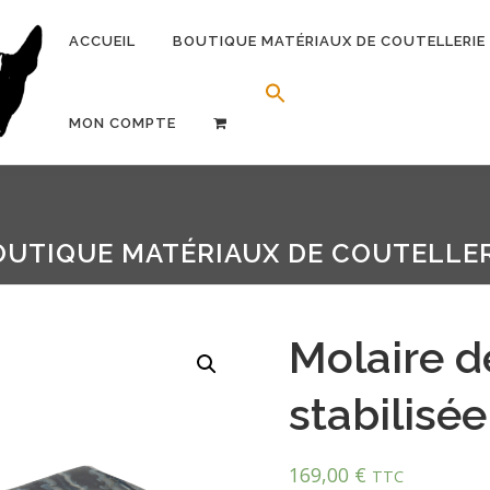
ACCUEIL
BOUTIQUE MATÉRIAUX DE COUTELLERIE
Search Button
Search for:
MON COMPTE
OUTIQUE MATÉRIAUX DE COUTELLER
Molaire 
stabilisée
169,00
€
TTC