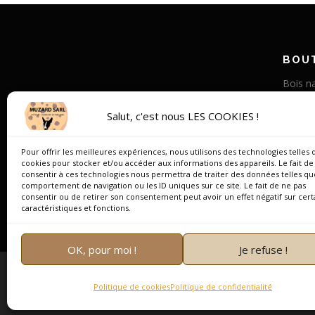
BOUT
Bois na
Corne v
Salut, c'est nous LES COOKIES !
Bois st
Os de
Pour offrir les meilleures expériences, nous utilisons des technologies telles 
cookies pour stocker et/ou accéder aux informations des appareils. Le fait de
Bois de
consentir à ces technologies nous permettra de traiter des données telles qu
comportement de navigation ou les ID uniques sur ce site. Le fait de ne pas
Corne 
consentir ou de retirer son consentement peut avoir un effet négatif sur cert
caractéristiques et fonctions.
OK, pour moi !
Je refuse !
Copyright
Politique de cookies
Politique de confidentialité