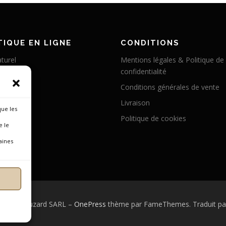
IQUE EN LIGNE
CONDITIONS
turel
Mentions légales & Politique de
confidentialité
éritable
Conditions générales de vente
abilisé
Livraison
 chameau
que les
Politique de cookies
 cerf
e le
broyée
aines
 © 2026 Muzard SARL
–
OnePress
thème par FameThemes. Traduit pa