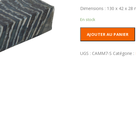
Dimensions : 130 x 42 x 28
En stock
quantité
AJOUTER AU PANIER
de
Molaire
de
UGS :
CAMM7-S
Catégorie :
Mammouth
stabilisée