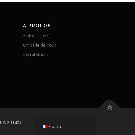
A PROPOS
Notre Histoire
On parle de nous
Recrutement
r Wp Trads.
French