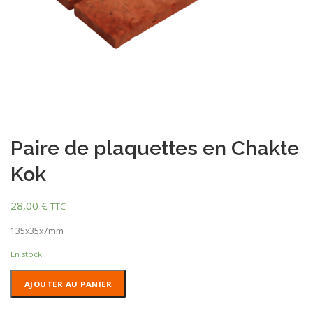
Paire de plaquettes en Chakte
Kok
28,00
€
TTC
135x35x7mm
En stock
quantité
AJOUTER AU PANIER
de
Paire