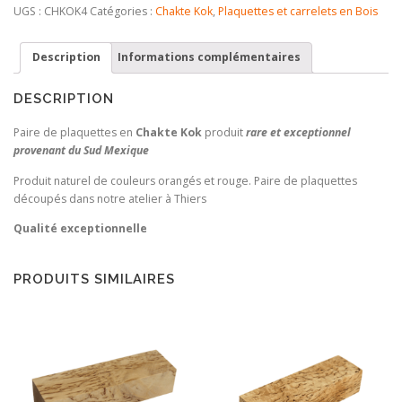
de
UGS :
CHKOK4
Catégories :
Chakte Kok
,
Plaquettes et carrelets en Bois
plaquettes
en
Description
Informations complémentaires
Chakte
Kok
DESCRIPTION
Paire de plaquettes en
Chakte Kok
produit
r
a
re et exceptionnel
provenant du Sud Mexique
Produit naturel de couleurs orangés et rouge. Paire de plaquettes
découpés dans notre atelier à Thiers
Qualité exceptionnelle
PRODUITS SIMILAIRES