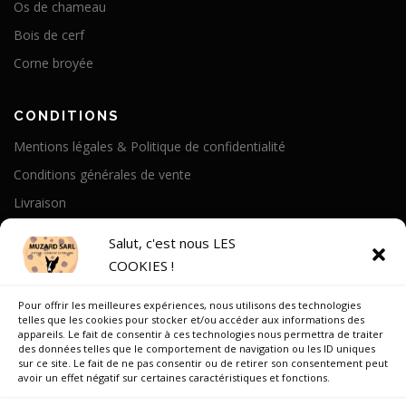
Os de chameau
Bois de cerf
Corne broyée
CONDITIONS
Mentions légales & Politique de confidentialité
Conditions générales de vente
Livraison
Politique de cookies
Salut, c'est nous LES
COOKIES !
A PROPOS
Pour offrir les meilleures expériences, nous utilisons des technologies
Notre Histoire
telles que les cookies pour stocker et/ou accéder aux informations des
appareils. Le fait de consentir à ces technologies nous permettra de traiter
On parle de nous
des données telles que le comportement de navigation ou les ID uniques
sur ce site. Le fait de ne pas consentir ou de retirer son consentement peut
Recrutement
avoir un effet négatif sur certaines caractéristiques et fonctions.