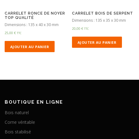
CARRELET RONCE DE NOYER
CARRELET BOIS DE SERPENT
TOP QUALITÉ
Dimensions : 135 x 35 x 30 mm
Dimensions : 135 x 40 x 30 mm
20,00
€
TTC
25,00
€
TTC
AJOUTER AU PANIER
AJOUTER AU PANIER
BOUTIQUE EN LIGNE
Bois naturel
Corne véritable
Bois stabilisé