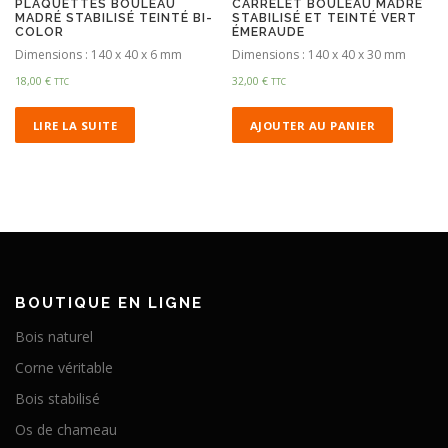
PLAQUETTES BOULEAU
CARRELET BOULEAU MADRÉ
MADRÉ STABILISÉ TEINTÉ BI-
STABILISÉ ET TEINTÉ VERT
COLOR
ÉMERAUDE
Dimensions : 140 x 40 x 6 mm
Dimensions : 140 x 40 x 30 mm
18,00
€
32,00
€
TTC
TTC
LIRE LA SUITE
AJOUTER AU PANIER
BOUTIQUE EN LIGNE
Bois naturel
Corne véritable
Bois stabilisé
Os de chameau