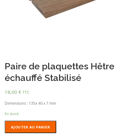
Paire de plaquettes Hêtre
échauffé Stabilisé
18,00
€
TTC
Dimensions : 135x 40 x 7 mm
En stock
quantité
AJOUTER AU PANIER
de
Paire