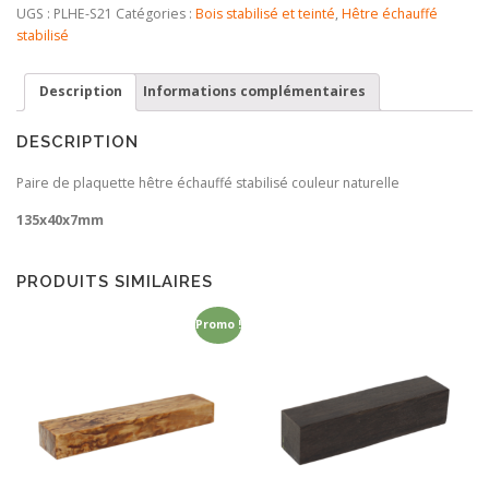
de
UGS :
PLHE-S21
Catégories :
Bois stabilisé et teinté
,
Hêtre échauffé
plaquettes
stabilisé
Hêtre
échauffé
Description
Informations complémentaires
Stabilisé
DESCRIPTION
Paire de plaquette hêtre échauffé stabilisé couleur naturelle
135x40x7mm
PRODUITS SIMILAIRES
Promo !