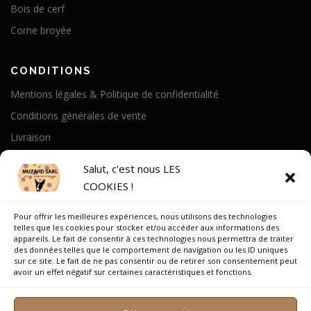
Bois de cerf
Corne broyée
CONDITIONS
Mentions légales & Politique de confidentialité
Conditions générales de vente
Livraison
Politique de cookies
Salut, c'est nous LES
COOKIES !
A PROPOS
Pour offrir les meilleures expériences, nous utilisons des technologies
Notre Histoire
telles que les cookies pour stocker et/ou accéder aux informations des
appareils. Le fait de consentir à ces technologies nous permettra de traiter
On parle de nous
des données telles que le comportement de navigation ou les ID uniques
sur ce site. Le fait de ne pas consentir ou de retirer son consentement peut
Recrutement
avoir un effet négatif sur certaines caractéristiques et fonctions.