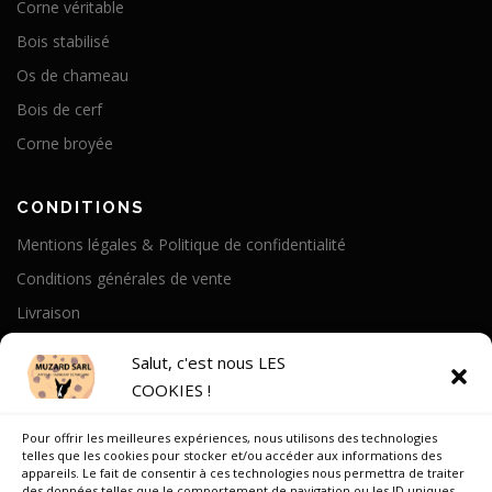
Corne véritable
Bois stabilisé
Os de chameau
Bois de cerf
Corne broyée
CONDITIONS
Mentions légales & Politique de confidentialité
Conditions générales de vente
Livraison
Politique de cookies
Salut, c'est nous LES
COOKIES !
A PROPOS
Pour offrir les meilleures expériences, nous utilisons des technologies
Notre Histoire
telles que les cookies pour stocker et/ou accéder aux informations des
appareils. Le fait de consentir à ces technologies nous permettra de traiter
On parle de nous
des données telles que le comportement de navigation ou les ID uniques