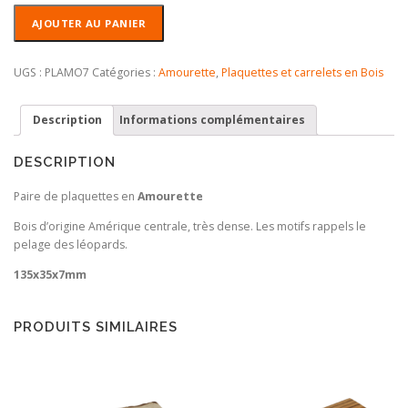
quantité
AJOUTER AU PANIER
de
Plaquettes
Amourette
UGS :
PLAMO7
Catégories :
Amourette
,
Plaquettes et carrelets en Bois
Description
Informations complémentaires
DESCRIPTION
Paire de plaquettes en
Amourette
Bois d’origine Amérique centrale, très dense. Les motifs rappels le
pelage des léopards.
135x35x7mm
PRODUITS SIMILAIRES