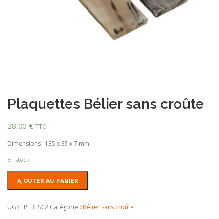
Plaquettes Bélier sans croûte
28,00
€
TTC
Dimensions : 135 x 35 x 7 mm
En stock
quantité
AJOUTER AU PANIER
de
Plaquettes
Bélier
UGS :
PLBESC2
Catégorie :
Bélier sans croûte
sans