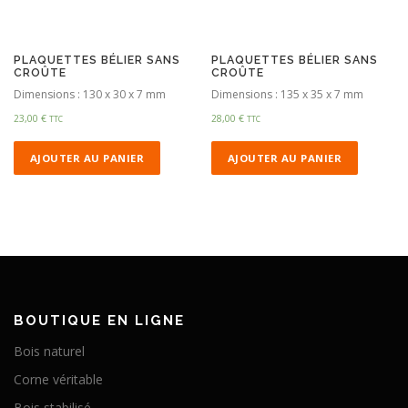
PLAQUETTES BÉLIER SANS
PLAQUETTES BÉLIER SANS
CROÛTE
CROÛTE
Dimensions : 130 x 30 x 7 mm
Dimensions : 135 x 35 x 7 mm
23,00
€
28,00
€
TTC
TTC
AJOUTER AU PANIER
AJOUTER AU PANIER
BOUTIQUE EN LIGNE
Bois naturel
Corne véritable
Bois stabilisé