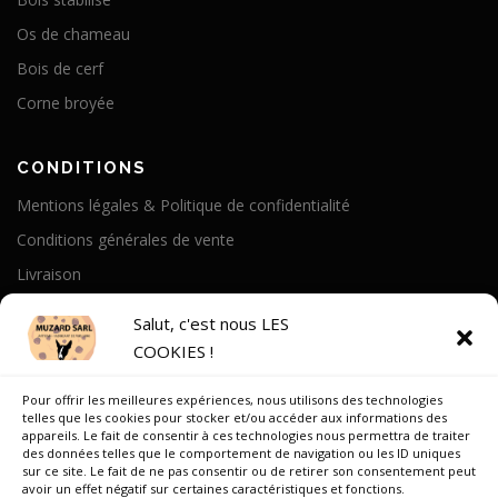
Os de chameau
Bois de cerf
Corne broyée
CONDITIONS
Mentions légales & Politique de confidentialité
Conditions générales de vente
Livraison
Politique de cookies
Salut, c'est nous LES
COOKIES !
A PROPOS
Pour offrir les meilleures expériences, nous utilisons des technologies
Notre Histoire
telles que les cookies pour stocker et/ou accéder aux informations des
appareils. Le fait de consentir à ces technologies nous permettra de traiter
On parle de nous
des données telles que le comportement de navigation ou les ID uniques
sur ce site. Le fait de ne pas consentir ou de retirer son consentement peut
Recrutement
avoir un effet négatif sur certaines caractéristiques et fonctions.