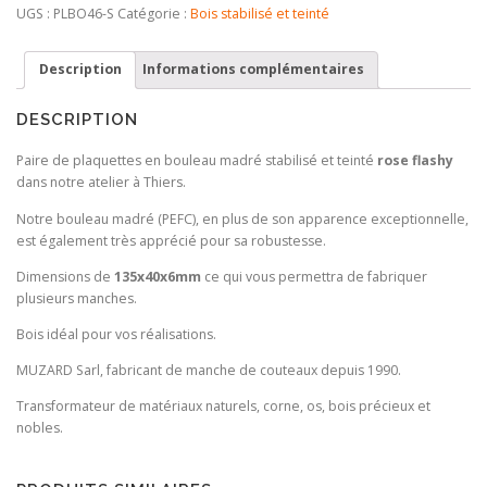
Bouleau
UGS :
PLBO46-S
Catégorie :
Bois stabilisé et teinté
Madré
Stabilisé
Description
Informations complémentaires
Pink
DESCRIPTION
Paire de plaquettes en bouleau madré stabilisé et teinté
rose flashy
dans notre atelier à Thiers.
Notre bouleau madré (PEFC), en plus de son apparence exceptionnelle,
est également très apprécié pour sa robustesse.
Dimensions de
135x40x6mm
ce qui vous permettra de fabriquer
plusieurs manches.
Bois idéal pour vos réalisations.
MUZARD Sarl, fabricant de manche de couteaux depuis 1990.
Transformateur de matériaux naturels, corne, os, bois précieux et
nobles.